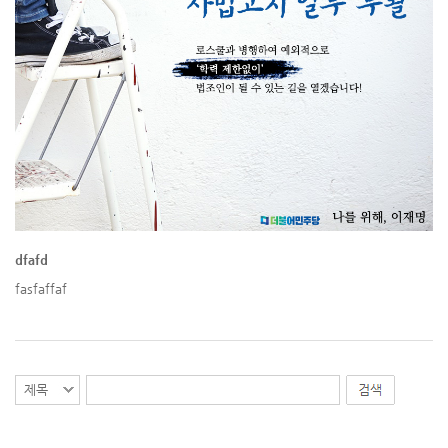
dfafd
fasfaffaf