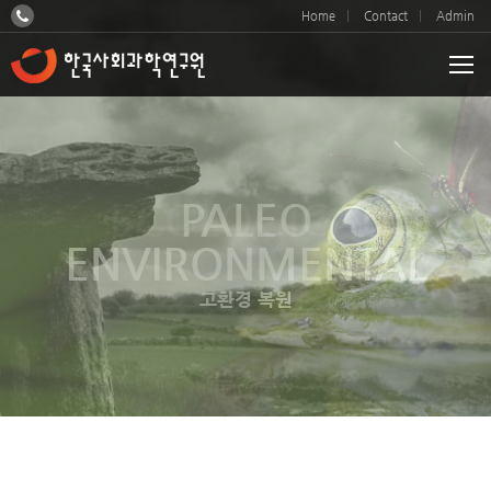
Home
Contact
Admin
ECOLOGICAL
PALEO
ENVIRONMENTAL
ENVIRONMENTAL
고환경 복원
생태환경