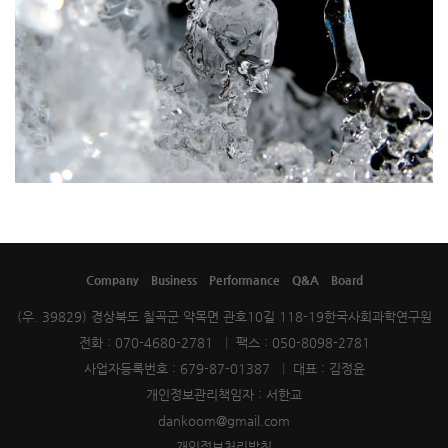
Company
Business
Performance
Q&A
Board
(우. 39829) 경상북도 칠곡군 약목면 관호10길 118-19한국사회과학연구원
전화 : 070-4680-2781
|
팩스 : 050-8098-2781
사업자등록번호 : 679-87-01387
|
대표 : 김정윤
개인정보관리책임자 : 서한교
dankoom@gmail.com
개인정보처리방침