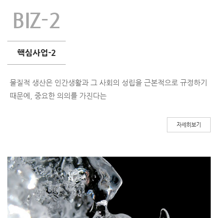
BIZ-2
핵심사업-2
관
물질적 생산은 인간생활과 그 사회의 성립을
근본적으로 규정하기
때문에,
중요한 의의를 가진다는
자세히보기