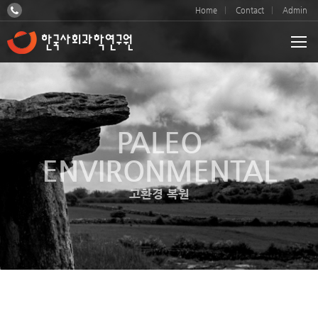
Home
Contact
Admin
PALEO
ENVIRONMENTAL
고환경 복원