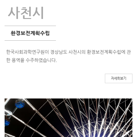
사천시
환경보전계획수립
으
한국사회과학연구원이 경상남도 사천시의
환경보전계획수립에 관
한 용역을
수주하였습니다.
자세히보기