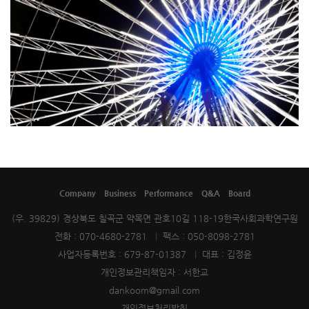
Company
Business
Performance
Q&A
Board
(우. 39829) 경상북도 칠곡군 약목면 관호10길 118-19한국사회과학연구원
전화 : 070-4680-2781
|
팩스 : 050-8098-2781
사업자등록번호 : 679-87-01387
|
대표 : 김정윤
개인정보관리책임자 : 서한교
dankoom@gmail.com
개인정보처리방침